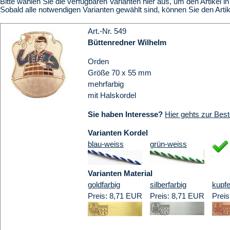
Bitte wählen Sie die verfügbaren Varianten hier aus, um den Artikel 
Sobald alle notwendigen Varianten gewählt sind, können Sie den Art
Art.-Nr. 549
Büttenredner Wilhelm
Orden
Größe 70 x 55 mm
mehrfarbig
mit Halskordel
Sie haben Interesse?
Hier gehts zur Best
Varianten Kordel
blau-weiss
grün-weiss
Varianten Material
goldfarbig
silberfarbig
kupfe
Preis: 8,71 EUR
Preis: 8,71 EUR
Prei