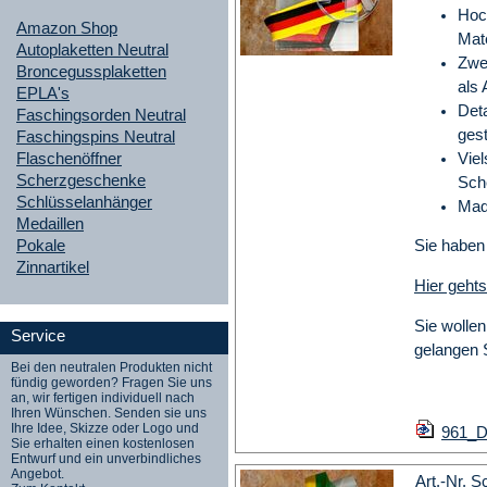
Hoch
Amazon Shop
Mate
Autoplaketten Neutral
Zwe
Broncegussplaketten
als
EPLA's
Deta
Faschingsorden Neutral
gest
Faschingspins Neutral
Flaschenöffner
Viel
Scherzgeschenke
Sche
Schlüsselanhänger
Mad
Medaillen
Pokale
Sie haben
Zinnartikel
Hier gehts
Sie wollen
Service
gelangen 
Bei den neutralen Produkten nicht
fündig geworden? Fragen Sie uns
an, wir fertigen individuell nach
Ihren Wünschen. Senden sie uns
Ihre Idee, Skizze oder Logo und
961_D_
Sie erhalten einen kostenlosen
Entwurf und ein unverbindliches
Angebot.
Art.-Nr. 