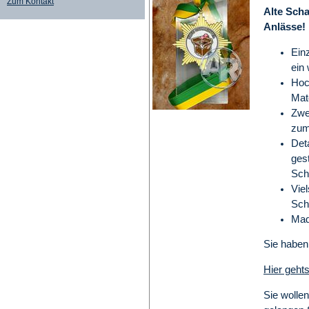
Zum Kontakt
Alte Scha
Anlässe!
Ein
ein 
Hoc
Mate
Zwe
zum
Deta
gest
Sch
Vie
Sch
Mad
Sie haben
Hier gehts
Sie wolle