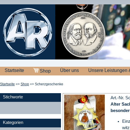
Startseite
Über uns
Unsere Leistungen 
Shop
Startseite
=>
Shop
=> Scherzgeschenke
Stichworte
Art.-Nr. 
Alter Sac
besonder
Einz
Kategorien
witz