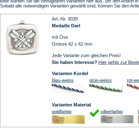
Bitte wählen Sie die verfügbaren Varianten hier aus, um den Artikel 
Sobald alle notwendigen Varianten gewählt sind, können Sie den Art
Art.-Nr. 3039
Medaille Dart
mit Öse
Grösse 42 x 42 mm
Jede Variante zum gleichen Preis!
Sie haben Interesse?
Hier gehts zur Beste
Varianten Kordel
blau-weiss
grün-weiss
rot-w
Varianten Material
goldfarbig
silberfarbig