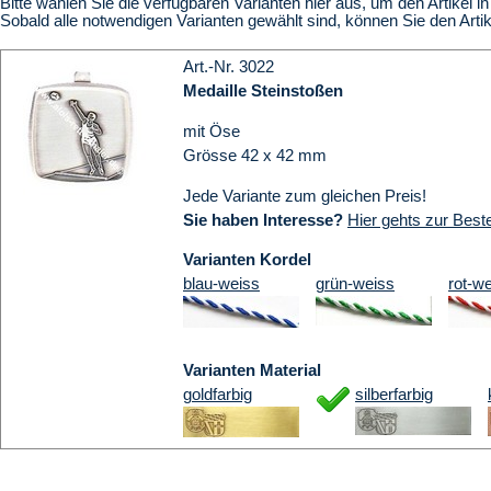
Bitte wählen Sie die verfügbaren Varianten hier aus, um den Artikel 
Sobald alle notwendigen Varianten gewählt sind, können Sie den Art
Art.-Nr. 3022
Medaille Steinstoßen
mit Öse
Grösse 42 x 42 mm
Jede Variante zum gleichen Preis!
Sie haben Interesse?
Hier gehts zur Beste
Varianten Kordel
blau-weiss
grün-weiss
rot-w
Varianten Material
goldfarbig
silberfarbig