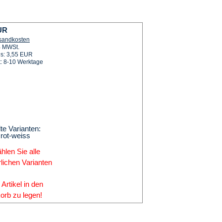
UR
rsandkosten
% MWSt.
is: 3,55 EUR
t: 8-10 Werktage
e Varianten:
 rot-weiss
ählen Sie alle
rlichen Varianten
Artikel in den
orb zu legen!