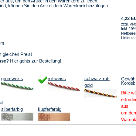
ier aus, um den Artikel in den Warenkorb zu legen.
sind, können Sie den Artikel dem Warenkorb hinzufügen.
4,22 E
zzgl. Ve
inkl. 19
Nettopre
Lieferzei
mm
 gleichen Preis!
sse?
Hier gehts zur Bestellung!
grün-weiss
rot-weiss
schwarz-rot-
Gewählt
Kordel:
gold
Bitte w
erforde
al
aus,
silberfarbig
kupferfarbig
um den 
Warenk