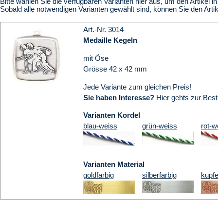
Bitte wählen Sie die verfügbaren Varianten hier aus, um den Artikel 
Sobald alle notwendigen Varianten gewählt sind, können Sie den Art
Art.-Nr. 3014
Medaille Kegeln
mit Öse
Grösse 42 x 42 mm
Jede Variante zum gleichen Preis!
Sie haben Interesse?
Hier gehts zur Best
Varianten Kordel
blau-weiss
grün-weiss
rot-w
Varianten Material
goldfarbig
silberfarbig
kupfe