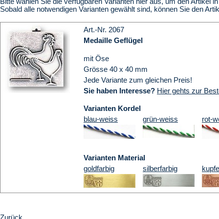
Bitte wählen Sie die verfügbaren Varianten hier aus, um den Artikel 
Sobald alle notwendigen Varianten gewählt sind, können Sie den Art
Art.-Nr. 2067
Medaille Geflügel
mit Öse
Grösse 40 x 40 mm
Jede Variante zum gleichen Preis!
Sie haben Interesse?
Hier gehts zur Best
Varianten Kordel
blau-weiss
grün-weiss
rot-w
Varianten Material
goldfarbig
silberfarbig
kupfe
Zurück