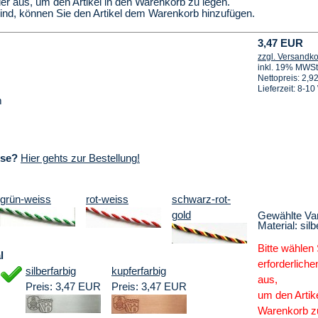
ier aus, um den Artikel in den Warenkorb zu legen.
sind, können Sie den Artikel dem Warenkorb hinzufügen.
3,47 EUR
zzgl. Versandk
inkl. 19% MWSt
Nettopreis: 2,
Lieferzeit: 8-1
m
sse?
Hier gehts zur Bestellung!
grün-weiss
rot-weiss
schwarz-rot-
gold
Gewählte Var
Material: silb
Bitte wählen 
l
erforderliche
silberfarbig
kupferfarbig
aus,
Preis: 3,47 EUR
Preis: 3,47 EUR
um den Artike
Warenkorb zu