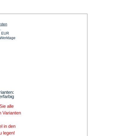
osten
.
92 EUR
0 Werktage
ianten:
erfarbig
Sie alle
n Varianten
l in den
 legen!