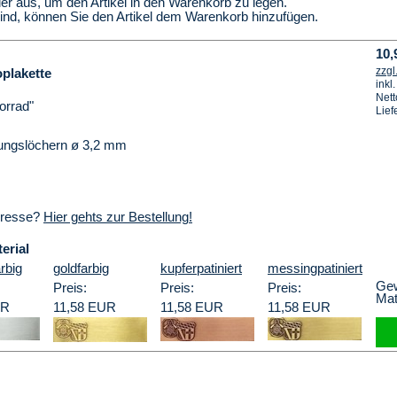
ier aus, um den Artikel in den Warenkorb zu legen.
sind, können Sie den Artikel dem Warenkorb hinzufügen.
10,
zzgl
oplakette
inkl
Nett
orrad"
Lief
gungslöchern ø 3,2 mm
eresse?
Hier gehts zur Bestellung!
erial
arbig
goldfarbig
kupferpatiniert
messingpatiniert
Gew
Preis:
Preis:
Preis:
Mate
UR
11,58 EUR
11,58 EUR
11,58 EUR