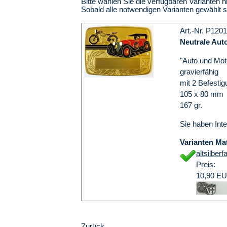
Bitte wählen Sie die verfügbaren Varianten h
Sobald alle notwendigen Varianten gewählt 
Art.-Nr. P1201
Neutrale Aut
"Auto und Mot
gravierfähig
mit 2 Befesti
105 x 80 mm
167 gr.
Sie haben Int
Varianten Mat
altsilberf
Preis:
10,90 E
Zurück